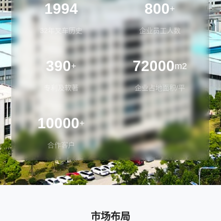
1994
800
+
32年叉车历史
企业员工人数
390
72000
+
m2
专利及软著
企业占地面积/平
10000
+
合作客户
市场布局