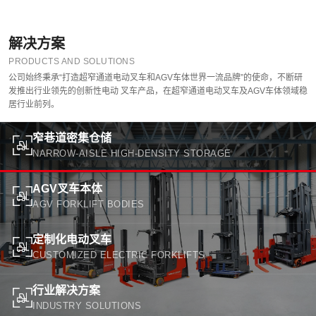
解决方案
PRODUCTS AND SOLUTIONS
公司始终秉承“打造超窄通道电动叉车和AGV车体世界一流品牌”的使命，不断研
发推出行业领先的创新性电动 叉车产品，在超窄通道电动叉车及AGV车体领域稳
居行业前列。
窄巷道密集仓储
NARROW-AISLE HIGH-DENSITY STORAGE
AGV叉车本体
AGV FORKLIFT BODIES
定制化电动叉车
CUSTOMIZED ELECTRIC FORKLIFTS
行业解决方案
INDUSTRY SOLUTIONS