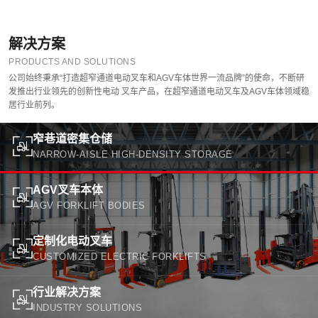
解决方案
PRODUCTS AND SOLUTIONS
公司始终秉承“打造超窄通道电动叉车和AGV车体世界一流品牌”的使命，不断研
发推出行业领先的创新性电动 叉车产品，在超窄通道电动叉车及AGV车体领域稳
居行业前列。
窄巷道密集仓储
NARROW-AISLE HIGH-DENSITY STORAGE
AGV叉车本体
AGV FORKLIFT BODIES
定制化电动叉车
CUSTOMIZED ELECTRIC FORKLIFTS
行业解决方案
INDUSTRY SOLUTIONS