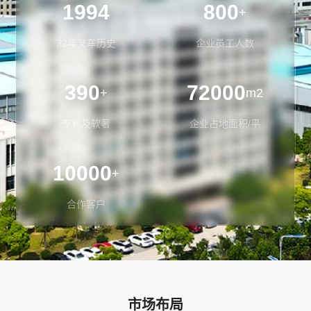
1994
800
+
32年叉车历史
企业员工人数
390
72000
+
m2
专利及软著
企业占地面积/平
10000
+
合作客户
市场布局