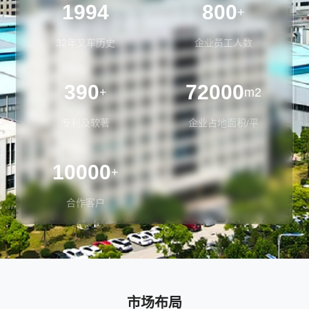
1994
800
+
32年叉车历史
企业员工人数
390
72000
+
m2
专利及软著
企业占地面积/平
10000
+
合作客户
市场布局