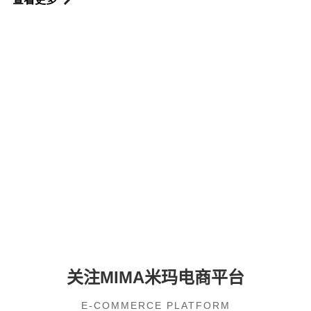
2026-03-28
榕城聚势·搬易无忧——MiMA“C计划”走进福州暨福州营销
服务中心产品推介会圆满落幕！
查看更多
关注MIMA米玛电商平台
E-COMMERCE PLATFORM