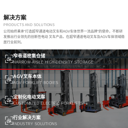
解决方案
PRODUCTS AND SOLUTIONS
公司始终秉承“打造超窄通道电动叉车和AGV车体世界一流品牌”的使命，不断研
发推出行业领先的创新性电动 叉车产品，在超窄通道电动叉车及AGV车体领域稳
居行业前列。
窄巷道密集仓储
NARROW-AISLE HIGH-DENSITY STORAGE
AGV叉车本体
AGV FORKLIFT BODIES
定制化电动叉车
CUSTOMIZED ELECTRIC FORKLIFTS
行业解决方案
INDUSTRY SOLUTIONS